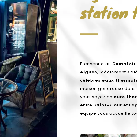
station 
Bienvenue au
Comptoir
Aigues
, idéalement situ
célèbres
eaux thermal
maison généreuse dans u
vous soyez en
cure the
entre S
aint-Flour
et
La
équipe vous accueille tou