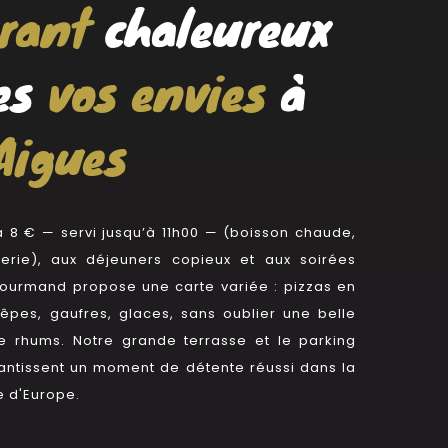
urant
chaleureux
es
vos envies
à
Aigues
 à 8 €
—
servi jusqu’à 11h00
—
(boisson chaude,
iserie), aux déjeuners copieux et aux soirées
ourmand propose une carte variée : pizzas en
rêpes, gaufres, glaces, sans oublier une belle
de rhums. Notre grande terrasse et le parking
rantissent un moment de détente réussi dans la
e d'Europe.