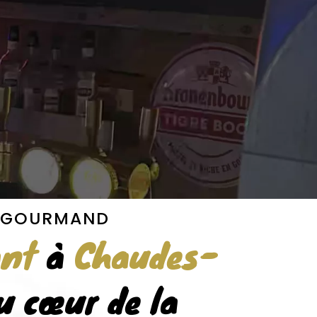
R GOURMAND
ant
à
Chaudes-
u cœur de la